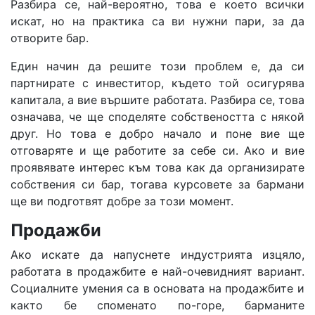
Разбира се, най-вероятно, това е което всички
искат, но на практика са ви нужни пари, за да
отворите бар.
Един начин да решите този проблем е, да си
партнирате с инвеститор, където той осигурява
капитала, а вие вършите работата. Разбира се, това
означава, че ще споделяте собствеността с някой
друг. Но това е добро начало и поне вие ​​ще
отговаряте и ще работите за себе си. Ако и вие
проявявате интерес към това как да организирате
собствения си бар, тогава курсовете за бармани
ще ви подготвят добре за този момент.
Продажби
Ако искате да напуснете индустрията изцяло,
работата в продажбите е най-очевидният вариант.
Социалните умения са в основата на продажбите и
както бе споменато по-горе, барманите