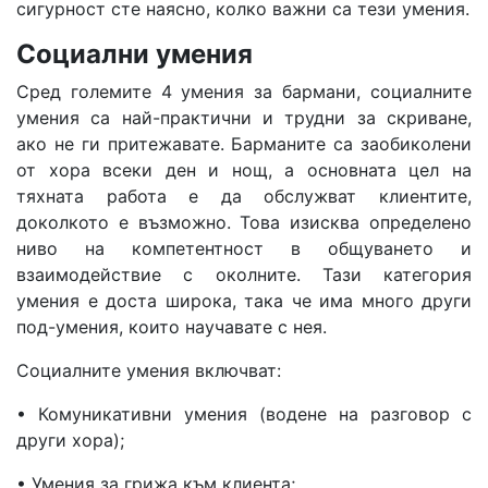
сигурност сте наясно, колко важни са тези умения.
Социални умения
Сред големите 4 умения за бармани, социалните
умения са най-практични и трудни за скриване,
ако не ги притежавате. Барманите са заобиколени
от хора всеки ден и нощ, а основната цел на
тяхната работа е да обслужват клиентите,
доколкото е възможно. Това изисква определено
ниво на компетентност в общуването и
взаимодействие с околните. Тази категория
умения е доста широка, така че има много други
под-умения, които научавате с нея.
Социалните умения включват:
• Комуникативни умения (водене на разговор с
други хора);
• Умения за грижа към клиента;