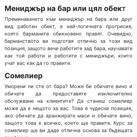
Мениджър на бар или цял обек
т
Преминаването към мениджър на бара или друг
вид работен обект, е най-логичната прогресия,
която барманите обикновено правят. Очевидно,
барманството ви подготвя отлично за този вид
позиция, защото вече работите зад бара, научавате
как той работи и работите с мениджъри, които
учат вас как да го правите.
Сомелиер
Уморени ли сте от бара? Може би обичате вино и
обичате да предоставяте изключително
обслужване на клиентите? Да станеш сомелиер
може да е нещото за вас. Това е чудесна позиция,
ако обичате да аранжирате маси и обичате вино,
защото това е всичко, което ще правите. Курс за
сомелиер ще ви даде отлична основа за бъдещата