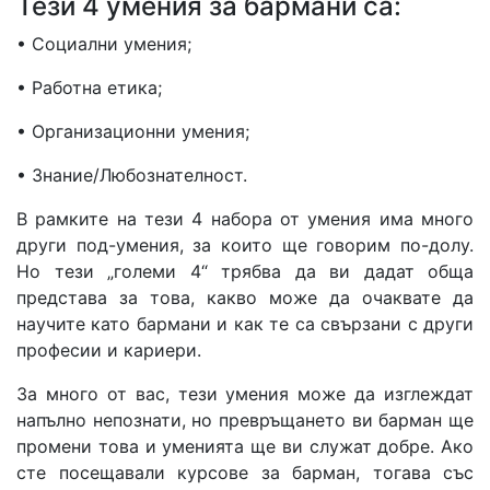
Тези 4 умения за бармани са:
• Социални умения;
• Работна етика;
• Организационни умения;
• Знание/Любознателност.
В рамките на тези 4 набора от умения има много
други под-умения, за които ще говорим по-долу.
Но тези „големи 4“ трябва да ви дадат обща
представа за това, какво може да очаквате да
научите като бармани и как те са свързани с други
професии и кариери.
За много от вас, тези умения може да изглеждат
напълно непознати, но превръщането ви барман ще
промени това и уменията ще ви служат добре. Ако
сте посещавали курсове за барман, тогава със