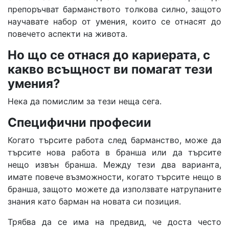
препоръчват барманството толкова силно, защото
научавате набор от умения, които се отнасят до
повечето аспекти на живота.
Но що се отнася до кариерата,
с
какво всъщност ви помагат тези
умения?
Нека да помислим за тези неща сега.
Специфични професии
Когато търсите работа след барманство, може да
търсите нова работа в бранша или да търсите
нещо извън бранша. Между тези два варианта,
имате повече възможности, когато търсите нещо в
бранша, защото можете да използвате натрупаните
знания като барман на новата си позиция.
Трябва да се има на предвид, че доста често