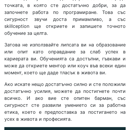
точката, в която сте достатъчно добри, за да
започнете работа по програмиране. Това със
сигурност звучи доста примамливо, а със
skillception ще откриете и запишете точното
обучение за целта.
Затова не използвайте липсата ви на образование
или опит като оправдание за слаб успех в
кариерата ви. Обученията са достъпни, гъвкави и
може да откриете ментор или коуч във всеки един
момент, което ще даде тласък в живота ви.
Ако искате нещо достатъчно силно и сте положили
достатъчно усилия, можете да постигнете почти
всичко. И ако вие сте опитен барман, със
сигурност сте развили умението си за работна
етика, което е предпоставка за постигането на
усех в живота и професията.