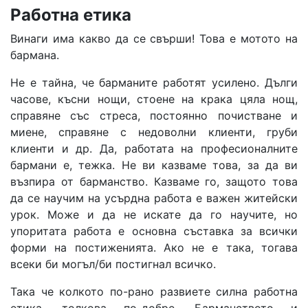
Работна етика
Винаги има какво да се свърши! Това е мотото на
бармана.
Не е тайна, че барманите работят усилено. Дълги
часове, късни нощи, стоене на крака цяла нощ,
справяне със стреса, постоянно почистване и
миене, справяне с недоволни клиенти, груби
клиенти и др. Да, работата на професионалните
бармани е, тежка. Не ви казваме това, за да ви
възпира от барманство. Казваме го, защото това
да се научим на усърдна работа е важен житейски
урок. Може и да не искате да го научите, но
упоритата работа е основна съставка за всички
форми на постиженията. Ако не е така, тогава
всеки би могъл/би постигнал всичко.
Така че колкото по-рано развиете силна работна
етика, толкова по-добре. Барманството и