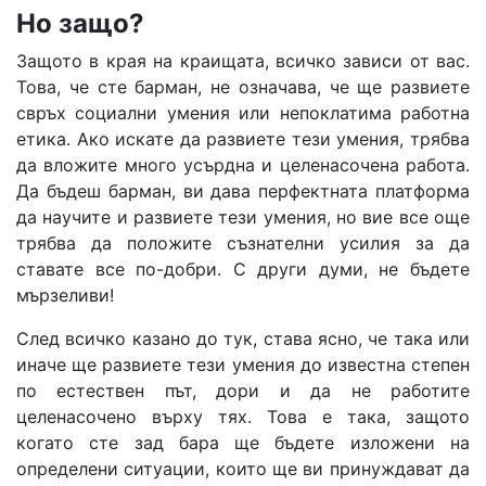
Но защо?
Защото в края на краищата, всичко зависи от вас.
Това, че сте барман, не означава, че ще развиете
свръх социални умения или непоклатима работна
етика. Ако искате да развиете тези умения, трябва
да вложите много усърдна и целенасочена работа.
Да бъдеш барман, ви дава перфектната платформа
да научите и развиете тези умения, но вие все още
трябва да положите съзнателни усилия за да
ставате все по-добри. С други думи, не бъдете
мързеливи!
След всичко казано до тук, става ясно, че така или
иначе ще развиете тези умения до известна степен
по естествен път, дори и да не работите
целенасочено върху тях. Това е така, защото
когато сте зад бара ще бъдете изложени на
определени ситуации, които ще ви принуждават да