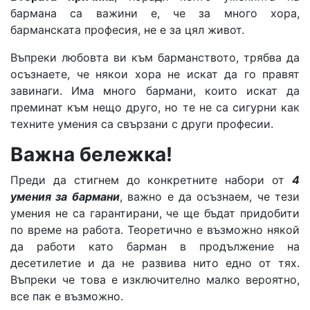
бармана са важини е, че за много хора,
барманската професия, не е за цял живот.
Въпреки любовта ви към барманството, трябва да
осъзнаете, че някои хора не искат да го правят
завинаги. Има много бармани, които искат да
преминат към нещо друго, но те не са сигурни как
техните умения са свързани с други професии.
Важна бележка!
Преди да стигнем до конкретните набори от
4
умения за бармани
, важно е да осъзнаем, че тези
умения не са гарантирани, че ще бъдат придобити
по време на работа. Теоретично е възможно някой
да работи като барман в продължение на
десетилетие и да не развива нито едно от тях.
Въпреки че това е изключително малко вероятно,
все пак е възможно.