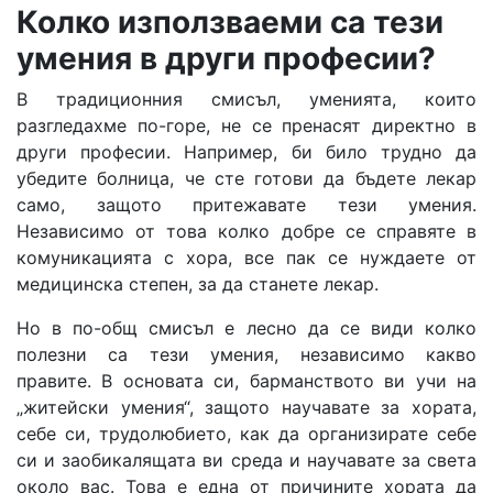
Колко
използваеми са тези
умения в други професии?
В традиционния смисъл, уменията, които
разгледахме по-горе, не се пренасят директно в
други професии. Например, би било трудно да
убедите болница, че сте готови да бъдете лекар
само, защото притежавате тези умения.
Независимо от това колко добре се справяте в
комуникацията с хора, все пак се нуждаете от
медицинска степен, за да станете лекар.
Но в по-общ смисъл е лесно да се види колко
полезни са тези умения, независимо какво
правите. В основата си, барманството ви учи на
„житейски умения“, защото научавате за хората,
себе си, трудолюбието, как да организирате себе
си и заобикалящата ви среда и научавате за света
около вас. Това е една от причините хората да