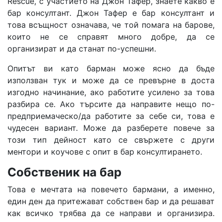
Rescue, с участието на Джон Тафер, знаете какво е
бар консултант. Джон Тафер е бар консултант и
това всъщност означава, че той помага на барове,
които не се справят много добре, да се
организират и да станат по-успешни.
Опитът ви като барман може ясно да бъде
използван тук и може да се превърне в доста
изгодно начинание, ако работите усилено за това
разбира се. Ако търсите да направите нещо по-
предприемаческо/да работите за себе си, това е
чудесен вариант. Може да разберете повече за
този тип дейност като се свържете с други
ментори и коучове с опит в бар консултирането.
Собственик на бар
Това е мечтата на повечето бармани, а именно,
един ден да притежават собствен бар и да решават
как всичко трябва да се направи и организира.