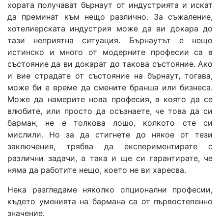
хората получават бърнаут от индустрията и искат
да преминат към нещо различно. За съжаление,
хотелиерската индустрия може да ви докара до
тази неприятна ситуация. Бърнаутът е нещо
истинско и много от модерните професии са в
състояние да ви докарат до такова състояние. Ако
и вие страдате от състояние на бърнаут, тогава,
може би е време да смените бранша или бизнеса.
Може да намерите нова професия, в която да се
влюбите, или просто да осъзнаете, че това да си
барман, не е толкова лошо, колкото сте си
мислили. Но за да стигнете до някое от тези
заключения, трябва да експериментирате с
различни задачи, а така и ще си гарантирате, че
няма да работите нещо, което не ви харесва.
Нека разгледаме няколко опционални професии,
където уменията на бармана са от първостепенно
значение.