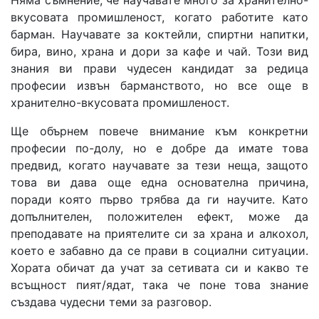
вкусовата промишленост, когато работите като
барман. Научавате за коктейли, спиртни напитки,
бира, вино, храна и дори за кафе и чай. Този вид
знания ви прави чудесен кандидат за редица
професии извън барманството, но все още в
хранително-вкусовата промишленост.
Ще обърнем повече внимание към конкретни
професии по-долу, но е добре да имате това
предвид, когато научавате за тези неща, защото
това ви дава още една основателна причина,
поради която първо трябва да ги научите. Като
допълнителен, положителен ефект, може да
преподавате на приятелите си за храна и алкохол,
което е забавно да се прави в социални ситуации.
Хората обичат да учат за сетивата си и какво те
всъщност пият/ядат, така че поне това знание
създава чудесни теми за разговор.