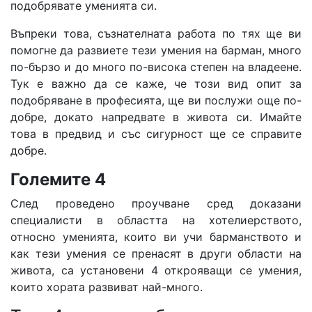
подобрявате уменията си.
Въпреки това, съзнателната работа по тях ще ви
помогне да развиете тези умения на барман, много
по-бързо и до много по-висока степен на владеене.
Тук е важно да се каже, че този вид опит за
подобряване в професията, ще ви послужи още по-
добре, докато напредвате в живота си. Имайте
това в предвид и със сигурност ще се справите
добре.
Големите 4
След проведено проучване сред доказани
специалисти в областта на хотелиерството,
относно уменията, които ви учи барманството и
как тези умения се пренасят в други области на
живота, са установени 4 открояващи се умения,
които хората развиват най-много.