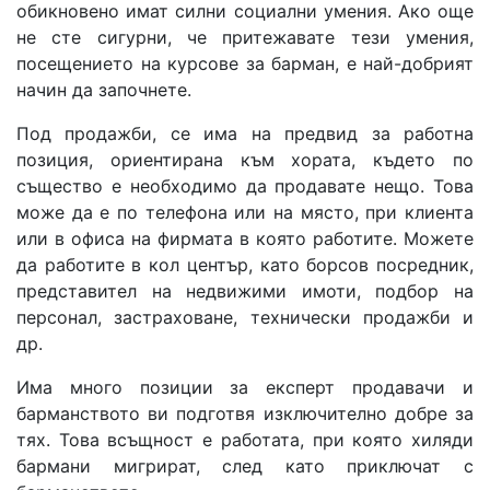
обикновено имат силни социални умения. Ако още
не сте сигурни, че притежавате тези умения,
посещението на курсове за барман, е най-добрият
начин да започнете.
Под продажби, се има на предвид за работна
позиция, ориентирана към хората, където по
същество е необходимо да продавате нещо. Това
може да е по телефона или на място, при клиента
или в офиса на фирмата в която работите. Можете
да работите в кол център, като борсов посредник,
представител на недвижими имоти, подбор на
персонал, застраховане, технически продажби и
др.
Има много позиции за експерт продавачи и
барманството ви подготвя изключително добре за
тях. Това всъщност е работата, при която хиляди
бармани мигрират, след като приключат с