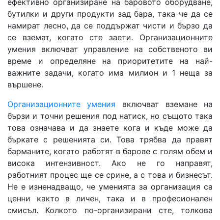
ефективно организиране на баровото оборудване,
бутилки и други продукти зад бара, така че да се
намират лесно, да се поддържат чисти и бързо да
се вземат, когато сте заети. Организационните
умения включват управление на собственото ви
време и определяне на приоритетите на най-
важните задачи, когато има милион и 1 неща за
вършене.
Организационните умения
включват вземане на
бързи и точни решения под натиск, но същото така
това означава и да знаете кога и къде може да
бъркате с решенията си. Това трябва да правят
барманите, когато работят в барове с голям обем и
висока интензивност. Ако не го направят,
работният процес ще се срине, а с това и бизнесът.
Не е изненадващо, че уменията за организация са
ценни както в личен, така и в професионален
смисъл. Колкото по-организирани сте, толкова