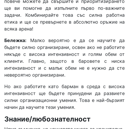
повече можете да свършите и приоритизирането
ще ви помогне да изпълните първо по-важните
задачи. Комбинирайте това със силна работна
етика и ще се превърнете в абсолютно оръжие на
всяка арена!
Бележка:
Малко вероятно е да се научите да
бъдете силно организирани, освен ако не работите
някъде с висока интензивност и голям обем от
клиенти. Главно, защото в баровете с ниска
интензивност и с малък обем не е нужно да сте
невероятно организирани.
Но ако работите като барман в среда с висока
интензивност ще бъдете принудени да развиете
силни организационни умения. Това е най-бързият
начин да научите тези умения.
Знание/
любознателност
Няма съмнение, че научавате много за хранително-