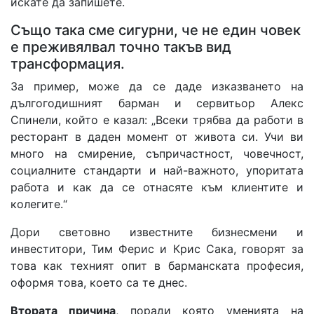
искате да запишете.
Също така сме сигурни, че не един човек
е преживялвал точно такъв вид
трансформация.
За пример, може да се даде изказването на
дългогодишният барман и сервитьор Алекс
Спинели, който e казал: „Всеки трябва да работи в
ресторант в даден момент от живота си. Учи ви
много на смирение, съпричастност, човечност,
социалните стандарти и най-важното, упоритата
работа и как да се отнасяте към клиентите и
колегите.“
Дори световно известните бизнесмени и
инвеститори, Тим Ферис и Крис Сака, говорят за
това как техният опит в барманската професия,
оформя това, което са те днес.
Втората причина
, поради която уменията на