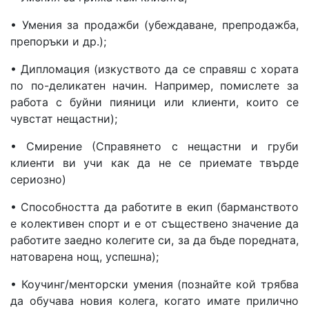
• Умения за продажби (убеждаване, препродажба,
препоръки и др.);
• Дипломация (изкуството да се справяш с хората
по по-деликатен начин. Например, помислете за
работа с буйни пияници или клиенти, които се
чувстат нещастни);
• Смирение (Справянето с нещастни и груби
клиенти ви учи как да не се приемате твърде
сериозно)
• Способността да работите в екип (барманството
е колективен спорт и е от съществено значение да
работите заедно колегите си, за да бъде поредната,
натоварена нощ, успешна);
• Коучинг/менторски умения (познайте кой трябва
да обучава новия колега, когато имате прилично