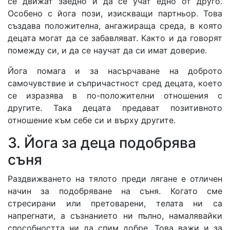
се движат заедно и да се учат едно от друго.
Особено с йога пози, изискващи партньор. Това
създава положителна, ангажираща среда, в която
децата могат да се забавляват. Както и да говорят
помежду си, и да се научат да си имат доверие.
Йога помага и за насърчаване на доброто
самочувствие и съпричастност сред децата, което
се изразява в по-положителни отношения с
другите. Така децата предават позитивното
отношение към себе си и върху другите.
3. Йога за деца подобрява
съня
Раздвижването на тялото преди лягане е отличен
начин за подобряване на съня. Когато сме
стресирани или претоварени, телата ни са
напрегнати, а съзнанието ни пълно, намалявайки
способността ни да спим добре. Това важи и за