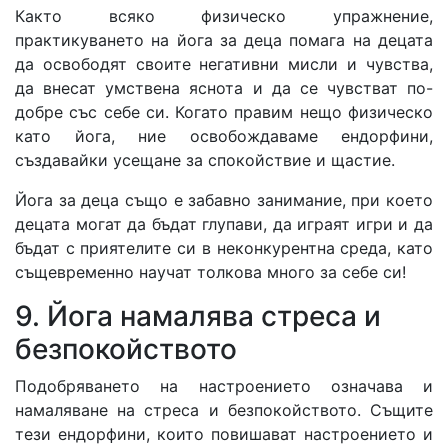
Както всяко физическо упражнение,
практикуването на йога за деца помага на децата
да освободят своите негативни мисли и чувства,
да внесат умствена яснота и да се чувстват по-
добре със себе си. Когато правим нещо физическо
като йога, ние освобождаваме ендорфини,
създавайки усещане за спокойствие и щастие.
Йога за деца също е забавно занимание, при което
децата могат да бъдат глупави, да играят игри и да
бъдат с приятелите си в неконкурентна среда, като
същевременно научат толкова много за себе си!
9. Йога намалява стреса и
безпокойството
Подобряването на настроението означава и
намаляване на стреса и безпокойството. Същите
тези ендорфини, които повишават настроението и