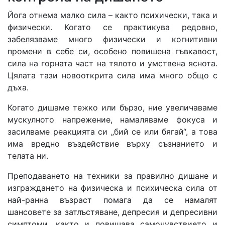
Йога отнема малко сила – както психически, така и
физически. Когато се практикува редовно,
забелязваме много физически и когнитивни
промени в себе си, особено повишена гъвкавост,
сила на горната част на тялото и умствена яснота.
Цялата тази новооткрита сила има много общо с
дъха.
Когато дишаме тежко или бързо, ние увеличаваме
мускулното напрежение, намаляваме фокуса и
засилваме реакцията си „бий се или бягай“, а това
има вредно въздействие върху съзнанието и
телата ни.
Преподаването на техники за правилно дишане и
изграждането на физическа и психическа сила от
най-ранна възраст помага да се намалят
шансовете за затлъстяване, депресия и депресивни
симптоми, както и повишава самочувствието и