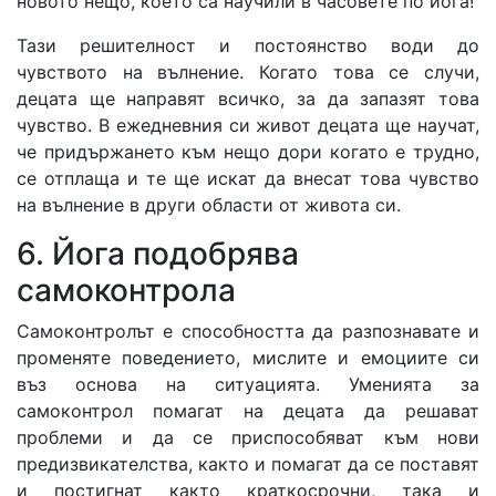
новото нещо, което са научили в часовете по йога!
Тази решителност и постоянство води до
чувството на вълнение. Когато това се случи,
децата ще направят всичко, за да запазят това
чувство. В ежедневния си живот децата ще научат,
че придържането към нещо дори когато е трудно,
се отплаща и те ще искат да внесат това чувство
на вълнение в други области от живота си.
6. Йога подобрява
самоконтрола
Самоконтролът е способността да разпознавате и
променяте поведението, мислите и емоциите си
въз основа на ситуацията. Уменията за
самоконтрол помагат на децата да решават
проблеми и да се приспособяват към нови
предизвикателства, както и помагат да се поставят
и постигнат както краткосрочни, така и