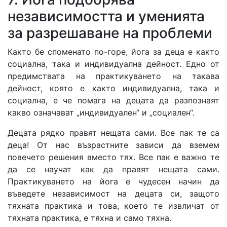
независимостта и уменията
за разрешаване на проблеми
Както бе споменато по-горе, йога за деца е както
социална, така и индивидуална дейност. Едно от
предимствата на практикуването на такава
дейност, която е както индивидуална, така и
социална, е че помага на децата да разпознаят
какво означават „индивидуален“ и „социален“.
Децата рядко правят нещата сами. Все пак те са
деца! От нас възрастните зависи да вземем
повечето решения вместо тях. Все пак е важно те
да се научат как да правят нещата сами.
Практикуването на йога е чудесен начин да
въведете независимост на децата си, защото
тяхната практика и това, което те извличат от
тяхната практика, е тяхна и само тяхна.