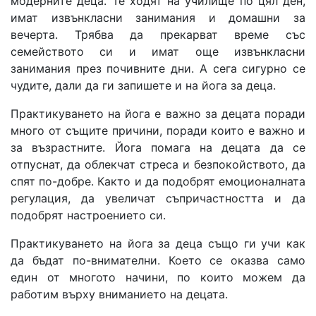
модерните деца. Те ходят на училище по цял ден,
имат извънкласни занимания и домашни за
вечерта. Трябва да прекарват време със
семейството си и имат още извънкласни
занимания през почивните дни. А сега сигурно се
чудите, дали да ги запишете и на йога за деца.
Практикуването на йога е важно за децата поради
много от същите причини, поради които е важно и
за възрастните. Йога помага на децата да се
отпуснат, да облекчат стреса и безпокойството, да
спят по-добре. Както и да подобрят емоционалната
регулация, да увеличат съпричастността и да
подобрят настроението си.
Практикуването на йога за деца също ги учи как
да бъдат по-внимателни. Което се оказва само
един от многото начини, по които можем да
работим върху вниманието на децата.