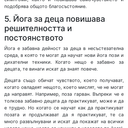
подобрява общото благосъстояние.
5. Йога за деца повишава
решителността и
постоянството
Йога е забавна дейност за деца в несъстезателна
среда, в която те могат да научат нови йога пози и
дихателни техники. Когато нещо е забавно за
децата, те винаги искат да знаят повече.
Децата също обичат чувството, което получават,
когато овладеят нещото, което мислят, че не могат
да направят. Например, поза гарван. Въпреки че е
толкова забавно децата да практикуват, може и да
е трудно. Но когато се научат как да практикуват
позата и продължават да я практикуват, те са
много развълнувани и искат да покажат на всички