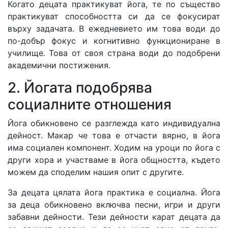
Когато децата практикуват йога, те по същество
практикуват способността си да се фокусират
върху задачата. В ежедневието им това води до
по-добър фокус и когнитивно функциониране в
училище. Това от своя страна води до подобрени
академични постижения.
2. Йогата подобрява
социалните отношения
Йога обикновено се разглежда като индивидуална
дейност. Макар че това е отчасти вярно, в йога
има социален компонент. Ходим на уроци по йога с
други хора и участваме в йога общността, където
можем да споделим нашия опит с другите.
За децата цялата йога практика е социална. Йога
за деца обикновено включва песни, игри и други
забавни дейности. Тези дейности карат децата да