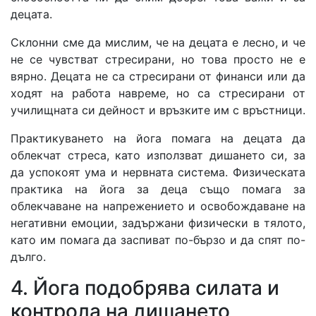
децата.
Склонни сме да мислим, че на децата е лесно, и че
не се чувстват стресирани, но това просто не е
вярно. Децата не са стресирани от финанси или да
ходят на работа навреме, но са стресирани от
училищната си дейност и връзките им с връстници.
Практикуването на йога помага на децата да
облекчат стреса, като използват дишането си, за
да успокоят ума и нервната система. Физическата
практика на йога за деца също помага за
облекчаване на напрежението и освобождаване на
негативни емоции, задържани физически в тялото,
като им помага да заспиват по-бързо и да спят по-
дълго.
4. Йога подобрява силата и
контрола на дишането