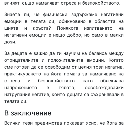
влияят, също намаляват стреса и безпокойството.
Знаете ли, че физически задържаме негативни
емоции в телата си, обикновено в областта на
шията и кръста? Понякога изпитването на
негативни емоции е нещо добро, но само в малки
дози.
За децата е важно да ги научим на баланса между
отрицателните и положителните емоции. Когато
сме готови да се освободим от целия този негатив,
практикуването на йога помага за намаляване на
стреса и безпокойството като облекчава
напрежението в тялото, освобождавайки
натрупания негатив, който децата са съхранявали в
телата си.
В заключение
Всички тези предимства показват ясно, че йога за